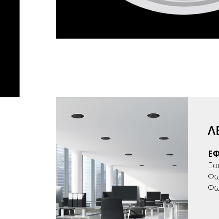
Λ
Ε
Εσ
Φω
Φω